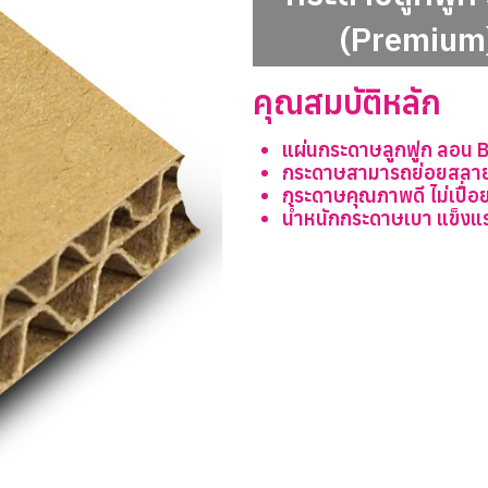
(Premium
คุณสมบัติหลัก
แผ่นกระดาษลูกฟูก ลอน BC
กระดาษสามารถย่อยสลา
กระดาษคุณภาพดี ไม่เปื่อย 
น้ำหนักกระดาษเบา แข็งแ