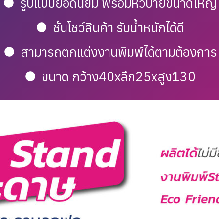
รูปแบบยอดนิยม พร้อมหัวป้ายขนาดใหญ่
ชั้นโชว์สินค้า รับน้ำหนักได้ดี
สามารถตกแต่งงานพิมพ์ได้ตามต้องการ
ขนาด กว้าง40xลึก25xสูง130