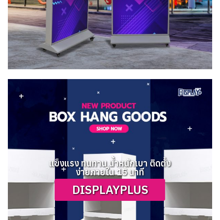
แข็งแรง ทนทาน น้ำหนักเบา ติดตั้ง
ง่ายภายใน 15 นาที
DISPLAYPLUS