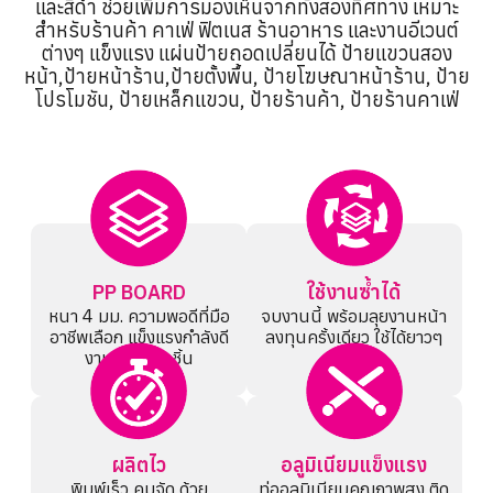
เเละสีดำ ช่วยเพิ่มการมองเห็นจากทั้งสองทิศทาง เหมาะ
สำหรับร้านค้า คาเฟ่ ฟิตเนส ร้านอาหาร และงานอีเวนต์
ต่างๆ แข็งแรง แผ่นป้ายถอดเปลี่ยนได้ ป้ายแขวนสอง
หน้า,ป้ายหน้าร้าน,ป้ายตั้งพื้น, ป้ายโฆษณาหน้าร้าน, ป้าย
โปรโมชัน, ป้ายเหล็กแขวน, ป้ายร้านค้า, ป้ายร้านคาเฟ่
PP BOARD
ใช้งานซ้ำได้
หนา 4 มม. ความพอดีที่มือ
จบงานนี้ พร้อมลุยงานหน้า
อาชีพเลือก แข็งแรงกำลังดี
ลงทุนครั้งเดียว ใช้ได้ยาวๆ
งานเนี๊ยบทุกชิ้น
ผลิตไว
อลูมิเนียมแข็งแรง
พิมพ์เร็ว คมจัด ด้วย
ท่ออลูมิเนียมคุณภาพสูง ติด