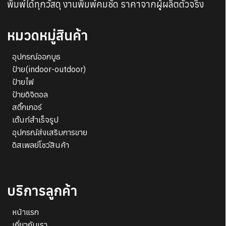
พิมพ์ได้ทุกวัสดุ งานพิมพ์คมชัด ราคาจากผู้ผลิตตัวจริง
หมวดหมู่สินค้า
อุปกรณ์ออกบูธ
ป้าย(indoor-outdoor)
ป้ายไฟ
ป้ายดิจิตอล
สติ๊กเกอร์
เต๊นท์สำเร็จรูป
อุปกรณ์ส่งเสริมการขาย
ดิสเพลย์โชว์สินค้า
บริการลูกค้า
หน้าแรก
เกี่ยวกับเรา