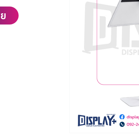
ลย
ค้นหา