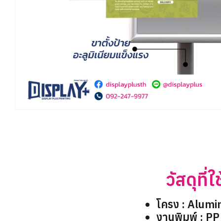
วัสดุที่ใช
โครง : Alumi
งานพิมพ์ : P