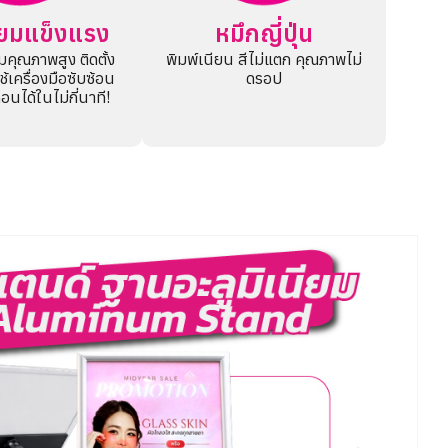
นียมแข็งแรง
หมึกญี่ปุ่น
ยมคุณภาพสูง ติดตั้ง
พิมพ์เนียน สีไม่แตก คุณภาพไม่
ใช้เครื่องมือซับซ้อน
ดรอป
 ถอนได้ในไม่กี่นาที!