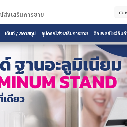
ค้นหา
ณ์ส่งเสริมการขาย
สำหรั
เต๊นท์ / สกายทูป
อุปกรณ์ส่งเสริมการขาย
ดิสเพลย์โชว์สินค้