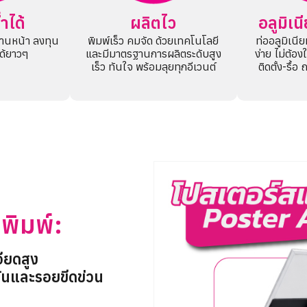
ำได้
ผลิตไว
อลูมิเ
งานหน้า ลงทุน
พิมพ์เร็ว คมจัด ด้วยเทคโนโลยี
ท่ออลูมิเนี
้ได้ยาวๆ
และมีมาตรฐานการผลิตระดับสูง
ง่าย ไม่ต้อง
เร็ว ทันใจ พร้อมลุยทุกอีเวนต์
ติดตั้ง-รื้อ
พิมพ์:
ียดสูง
กันและรอยขีดข่วน