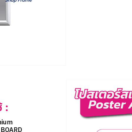
้ :
nium
P BOARD