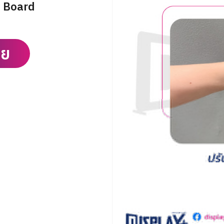
P Board
ลย