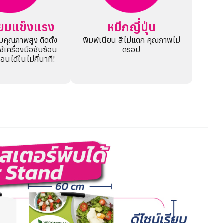
นียมแข็งแรง
หมึกญี่ปุ่น
ยมคุณภาพสูง ติดตั้ง
พิมพ์เนียน สีไม่แตก คุณภาพไม่
ใช้เครื่องมือซับซ้อน
ดรอป
 ถอนได้ในไม่กี่นาที!