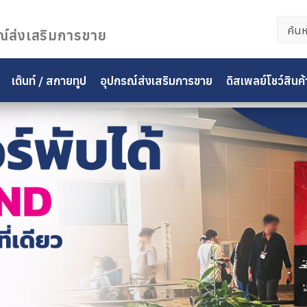
ค้นหา
ณ์ส่งเสริมการขาย
สำหรั
เต๊นท์ / สกายทูป
อุปกรณ์ส่งเสริมการขาย
ดิสเพลย์โชว์สินค้