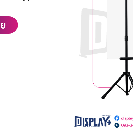
ลย
ค้นหา