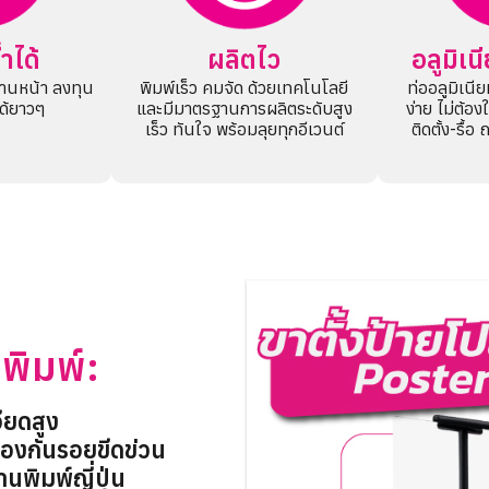
ำได้
ผลิตไว
อลูมิเ
งานหน้า ลงทุน
พิมพ์เร็ว คมจัด ด้วยเทคโนโลยี
ท่ออลูมิเนี
้ได้ยาวๆ
และมีมาตรฐานการผลิตระดับสูง
ง่าย ไม่ต้อง
เร็ว ทันใจ พร้อมลุยทุกอีเวนต์
ติดตั้ง-รื้อ
พิมพ์:
ียดสูง
้องกันรอยขีดข่วน
พิมพ์ญี่ปุ่น