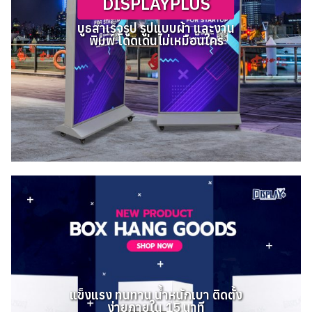
DISPLAYPLUS
บูธสำเร็จรูป รูปแบบผ้า และงาน
พิมพ์ โดดเด่นไม่เหมือนใคร
แข็งแรง ทนทาน น้ำหนักเบา ติดตั้ง
ง่ายภายใน 15 นาที