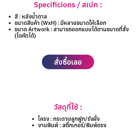
Specificions / สเปค :
สี : หลังน้ำตาล
ขนาดสินค้า (WxH) : มีหลายขนาดให้เลือก
ขนาด Artwork : สามารถออกแบบได้ตามขนาดที่สั่ง
(ไดคัทได้)
สั่งซื้อเลย
วัสดุที่ใช้ :
โครง : กระดาษลูกฟูก/รังผึ้ง
งานพิมพ์ : สติ๊กเกอร์/พิมพ์ตรง